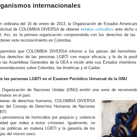
anismos internacionales
ón ordinaria del 16 de enero de 2013, la Organización de Estados America
solicitud de COLOMBIA DIVERSA de obtener
estatus consultivo
ante dicho 
al. Así, es la primera organización comprometida con los derechos de las
tener este reconocimiento en Colombia.
 permitirá que COLOMBIA DIVERSA informe a los países del hemisferio
 los derechos de las personas LGBTI con mayor eficacia, y le da la posib
en las Asambleas Generales de la OEA e incidir ante sus Estados miembros
omendaciones sobre Colombia, las Américas y el Caribe.
de las personas LGBTI en el Examen Periódico Universal de la ONU
 Organización de Naciones Unidas (ONU) emitió una serie de recomend
umanos en el país.
lombianas de derechos humanos, COLOMBIA DIVERSA
ones del Consejo de Derechos Humanos de Naciones
BTI.
a persistencia de
homicidios por prejuicio y violencia
punidad que rodea a estos crímenes. Igualmente, se
icas públicas en materia LGBTI y la garantía de los
ejas del mismo sexo.