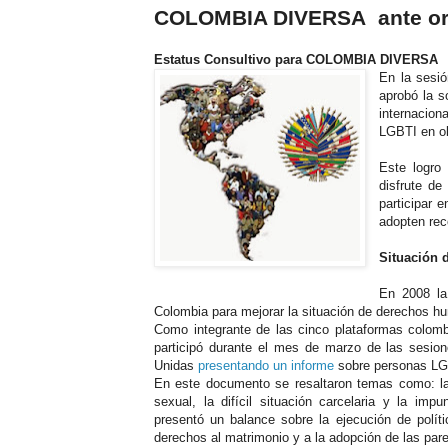
COLOMBIA DIVERSA ante org
Estatus Consultivo para COLOMBIA DIVERSA
En la sesi
aprobó la 
internacion
LGBTI en ob
Este logro
disfrute de
participar 
adopten rec
Situación 
En 2008 la
Colombia para mejorar la situación de derechos h
Como integrante de las cinco plataformas co
participó durante el mes de marzo de las sesi
Unidas
presentando un informe
sobre personas LG
En este do
cumento se resaltaron temas como: l
sexual, la difícil situación carcelaria y la im
presentó un balance sobre la ejecución de polít
derechos al matrimonio y a la adopción de las par