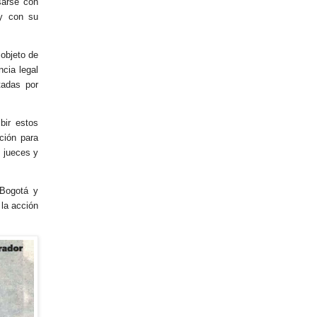
sarse con
 y con su
objeto de
ncia legal
tadas por
bir estos
ción para
 jueces y
 Bogotá y
 la acción