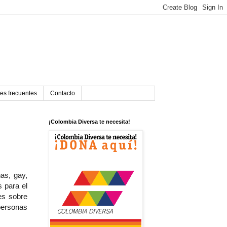
es frecuentes
Contacto
¡Colombia Diversa te necesita!
as, gay,
 para el
es sobre
personas