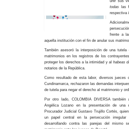
unir sus v
todas
las f
respectiva i
Adicionalm
persecución
frente a l
aquella institución con el fin de anular sus matrimo
También asesoró la interposición de una tutela c
matrimonios en los registros de los contrayente
proteger los derechos a la intimidad y al
habeas d
notarios de la República.
Como resultado de esta labor, diversos jueces d
Cundinamarca, rechazaron las demandas interpuestas
de tutela para negar el derecho al matrimonio y ord
Por otro lado, COLOMBIA DIVERSA también a
Angélica Lozano en la presentación de una d
Procurador Judicial Gustavo Trujillo Cortés, qu
un papel central en la persecución irregular 
desarrollando contra las parejas del mismo 