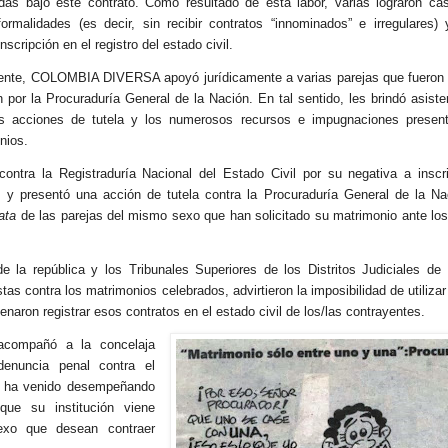
idas bajo este contrato. Como resultado de esta labor, varias lograron ca
ormalidades (es decir, sin recibir contratos “innominados” e irregulares)
nscripción en el registro del estado civil.
ente, COLOMBIA DIVERSA apoyó jurídicamente a varias parejas que fueron 
 por la Procuraduría General de la Nación. En tal sentido, les brindó asiste
as acciones de tutela y los numerosos recursos e impugnaciones presen
nios.
ontra la Registraduría Nacional del Estado Civil por su negativa a inscri
s y presentó una acción de tutela contra la Procuraduría General de la Na
ata
de las parejas del mismo sexo que han solicitado su matrimonio ante los
e la república y los Tribunales Superiores de los Distritos Judiciales de
 contra los matrimonios celebrados, advirtieron la imposibilidad de utilizar
enaron registrar esos contratos en el estado civil de los/las contrayentes.
compañó a la concelaja
enuncia penal contra el
ien ha venido desempeñando
que su institución viene
sexo que desean contraer