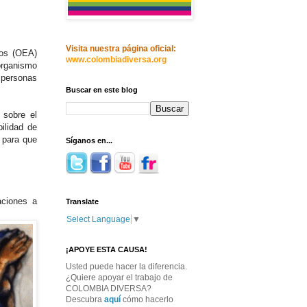
Visita nuestra página oficial:
nos (OEA)
www.colombiadiversa.org
organismo
 personas
Buscar en este blog
 sobre el
ilidad de
 para que
Síganos en...
aciones a
Translate
Select Language
▼
¡APOYE ESTA CAUSA!
Usted puede hacer la diferencia.
¿Quiere apoyar el trabajo de
COLOMBIA DIVERSA?
Descubra
aquí
cómo hacerlo