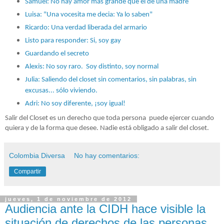
Samuel: No hay amor más grande que el de una madre
Luisa: "Una vocesita me decia: Ya lo saben"
Ricardo: Una verdad liberada del armario
Listo para responder: Si, soy gay
Guardando el secreto
Alexis: No soy raro. Soy distinto, soy normal
Julia: Saliendo del closet sin comentarios, sin palabras, sin
excusas... sólo viviendo.
Adri: No soy diferente, ¡soy igual!
Salir del Closet es un derecho que toda persona puede ejercer cuando
quiera y de la forma que desee. Nadie está obligado a salir del closet.
Colombia Diversa
No hay comentarios:
Compartir
jueves, 1 de noviembre de 2012
Audiencia ante la CIDH hace visible la
situación de derechos de las personas