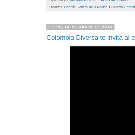
Etiquetas:
Fiscalía General de la Nación
,
Guillermo Garzon
lunes, 18 de enero de 2016
Colombia Diversa te invita al e