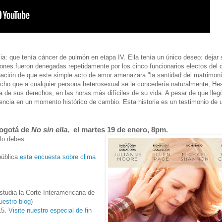
cia: que tenía cáncer de pulmón en etapa IV. Ella tenía un único deseo: dejar 
iones fueron denegadas repetidamente por los cinco funcionarios electos del
ación de que este simple acto de amor amenazara "la santidad del matrimoni
echo que a cualquier persona heterosexual se le concedería naturalmente, He
de sus derechos, en las horas más difíciles de su vida. A pesar de que lleg
iencia en un momento histórico de cambio. Esta historia es un testimonio de 
Bogotá de
No sin ella,
el martes 19 de enero, 8pm.
olo debes:
pública
esta encuesta sobre clima
tudia la Corte Interamericana de
uestro blog
)
15.
Visite nuestro especial de fin