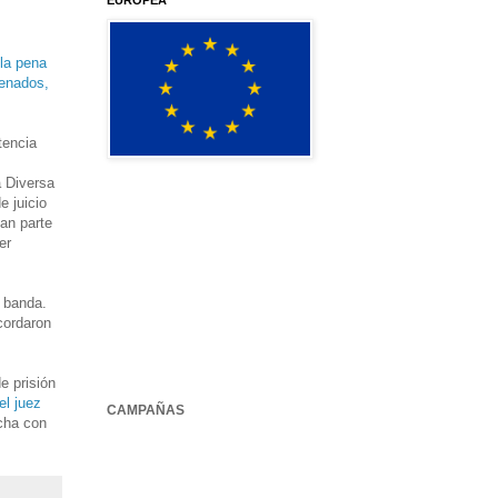
EUROPEA
 la pena
denados,
tencia
a Diversa
e juicio
an parte
er
 banda.
cordaron
e prisión
el juez
CAMPAÑAS
echa con