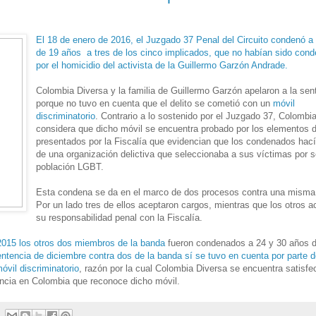
El 18 de enero de 2016, el Juzgado 37 Penal del Circuito condenó a
de 19 años a tres de los cinco implicados, que no habían sido con
por el homicidio del activista de la Guillermo Garzón Andrade.
Colombia Diversa y la familia de Guillermo Garzón apelaron a la sen
porque no tuvo en cuenta que el delito se cometió con un
móvil
discriminatorio
. Contrario a lo sostenido por el Juzgado 37, Colombi
considera que dicho móvil se encuentra probado por los elementos d
presentados por la Fiscalía que evidencian que los condenados hací
de una organización delictiva que seleccionaba a sus víctimas por s
población LGBT.
Esta condena se da en el marco de dos procesos contra una misma
Por un lado tres de ellos aceptaron cargos, mientras que los otros a
su responsabilidad penal con la Fiscalía.
 2015 los otros dos miembros de la banda
fueron condenados a 24 y 30 años d
entencia de diciembre contra dos de la banda sí se tuvo en cuenta por parte d
óvil discriminatorio
, razón por la cual Colombia Diversa se encuentra satisf
tencia en Colombia que reconoce dicho móvil.