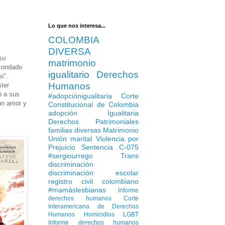
Lo que nos interesa...
COLOMBIA
DIVERSA
su
matrimonio
 condado
igualitario
Derechos
o".
Humanos
ster
ó a sus
#adopciónigualitaria
Corte
un amor y
Constitucional de Colombia
adopción Igualitaria
Derechos Patrimoniales
familias diversas
Matrimonio
Unión marital
Violencia por
Prejuicio
Sentencia C-075
#sergiourrego
Trans
discriminación
discriminación escolar
registro civil colombiano
#mamáslesbianas
informe
derechos humanos
Corte
Interamericana de Derechos
Humanos
Homicidios LGBT
Informe derechos humanos