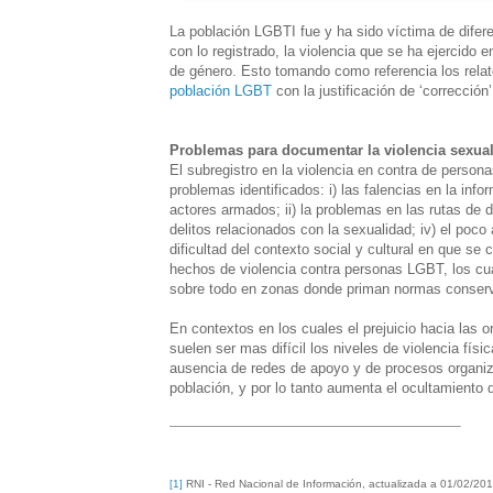
La población LGBTI fue y ha sido víctima de difere
con lo registrado, la violencia que se ha ejercido
de género. Esto tomando como referencia los rela
población LGBT
con la justificación de ‘correcció
Problemas para documentar la violencia sexua
El subregistro en la violencia en contra de person
problemas identificados: i) las falencias en la in
actores armados; ii) la problemas en las rutas de d
delitos relacionados con la sexualidad; iv) el poco
dificultad del contexto social y cultural en que se
hechos de violencia contra personas LGBT, los c
sobre todo en zonas donde priman normas conserv
En contextos en los cuales el prejuicio hacia las 
suelen ser mas difícil los niveles de violencia fís
ausencia de redes de apoyo y de procesos organiza
población, y por lo tanto aumenta el ocultamiento 
[1]
RNI - Red Nacional de Información, actualizada a 01/02/20