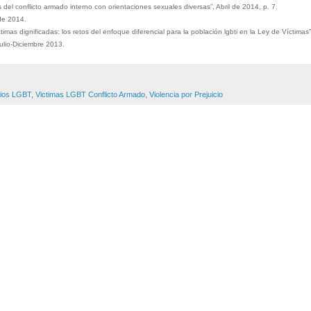
el conflicto armado interno con orientaciones sexuales diversas”, Abril de 2014, p. 7.
 de 2014.
íctimas dignificadas: los retos del enfoque diferencial para la población lgbti en la Ley de Víctimas
ulio-Diciembre 2013.
dios LGBT
,
Victimas LGBT Conflicto Armado
,
Violencia por Prejuicio