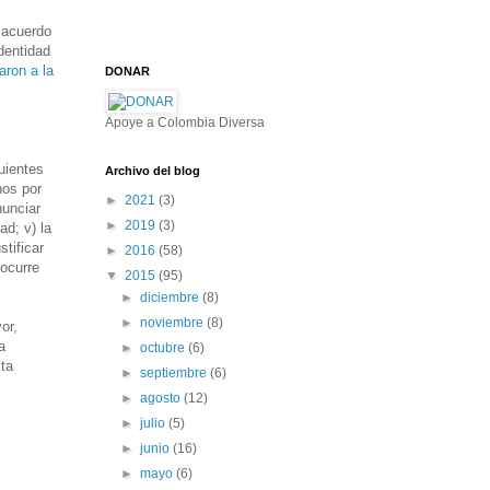
e acuerdo
dentidad
aron a la
DONAR
Apoye a Colombia Diversa
uientes
Archivo del blog
nos por
►
2021
(3)
nunciar
►
2019
(3)
ad; v) la
stificar
►
2016
(58)
ocurre
▼
2015
(95)
►
diciembre
(8)
►
noviembre
(8)
or,
a
►
octubre
(6)
sta
►
septiembre
(6)
►
agosto
(12)
►
julio
(5)
►
junio
(16)
►
mayo
(6)