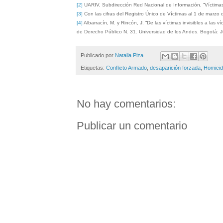
[2]
UARIV, Subdirección Red Nacional de Información, “Víctimas d
[3]
Con las cifras del Registro Único de Víctimas al 1 de marzo
[4]
Albarracín, M. y Rincón, J. “De las víctimas invisibles a las v
de Derecho Público N. 31. Universidad de los Andes. Bogotá: J
Publicado por
Natalia Piza
Etiquetas:
Conflicto Armado
,
desaparición forzada
,
Homici
No hay comentarios:
Publicar un comentario