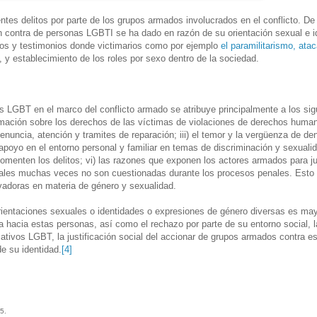
ntes delitos por parte de los grupos armados involucrados en el conflicto. D
 en contra de personas LGBTI se ha dado en razón de su orientación sexual e i
tos y testimonios donde victimarios como por ejemplo
el paramilitarismo, atac
n’, y establecimiento de los roles por sexo dentro de la sociedad.
l
as LGBT en el marco del conflicto armado se atribuye principalmente a los sig
formación sobre los derechos de las víctimas de violaciones de derechos huma
enuncia, atención y tramites de reparación; iii) el temor y la vergüenza de de
 apoyo en el entorno personal y familiar en temas de discriminación y sexualid
 comenten los delitos; vi) las razones que exponen los actores armados para ju
uales muchas veces no son cuestionadas durante los procesos penales. Esto 
adoras en materia de género y sexualidad.
orientaciones sexuales o identidades o expresiones de género diversas es may
ica hacia estas personas, así como el rechazo por parte de su entorno social, l
tivos LGBT, la justificación social del accionar de grupos armados contra e
de su identidad.
[4]
15.