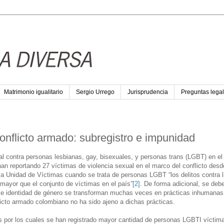
Matrimonio igualitario
Sergio Urrego
Jurisprudencia
Preguntas legal
nflicto armado: subregistro e impunidad
l contra personas lesbianas, gay, bisexuales, y personas trans (LGBT) en el 
an reportando 27 víctimas de violencia sexual en el marco del conflicto des
a Unidad de Víctimas cuando se trata de personas LGBT “los delitos contra l
 mayor que el conjunto de víctimas en el país”
[2]
. De forma adicional, se deb
al e identidad de género se transforman muchas veces en prácticas inhumanas
flicto armado colombiano no ha sido ajeno a dichas prácticas.
es por los cuales se han registrado mayor cantidad de personas LGBTI víctim