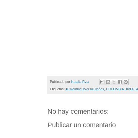
Publicado por
Natalia Piza
Etiquetas:
#ColombiaDiversa10años
,
COLOMBIA DIVERS
No hay comentarios:
Publicar un comentario