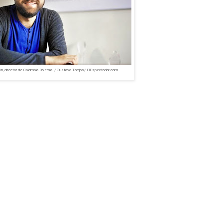
cín, director de Colombia Diversa. / Gustavo Torrijos/ ElEspectador.com