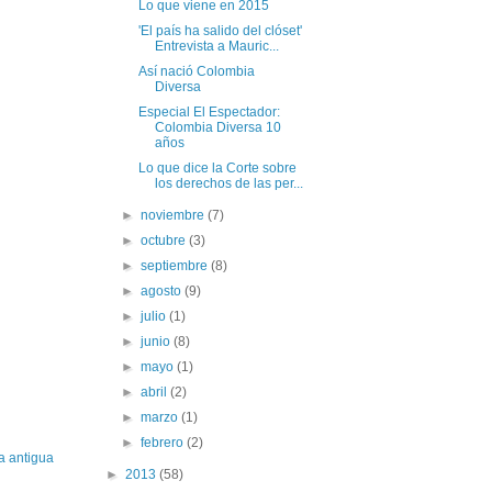
Lo que viene en 2015
'El país ha salido del clóset'
Entrevista a Mauric...
Así nació Colombia
Diversa
Especial El Espectador:
Colombia Diversa 10
años
Lo que dice la Corte sobre
los derechos de las per...
►
noviembre
(7)
►
octubre
(3)
►
septiembre
(8)
►
agosto
(9)
►
julio
(1)
►
junio
(8)
►
mayo
(1)
►
abril
(2)
►
marzo
(1)
►
febrero
(2)
a antigua
►
2013
(58)