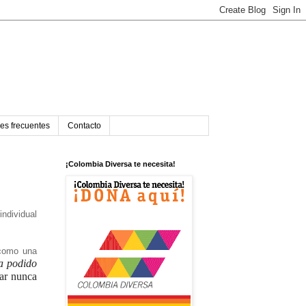
es frecuentes
Contacto
¡Colombia Diversa te necesita!
individual
 como una
ía podido
car nunca